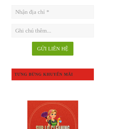
TƯNG BỪNG KHUYẾN MÃI