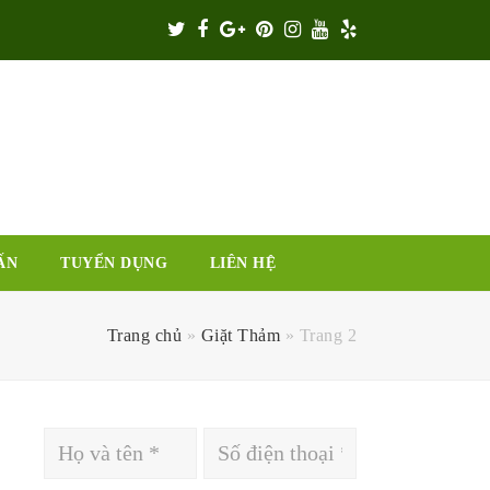
Twitter
Facebook
Google
Pinterest
Instagram
Youtube
Yelp
Plus
ẤN
TUYỂN DỤNG
LIÊN HỆ
Trang chủ
»
Giặt Thảm
»
Trang 2