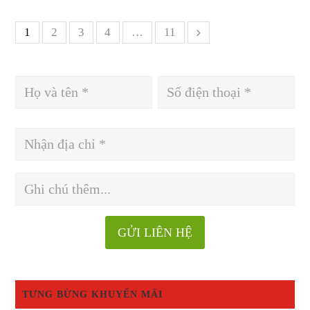
1
2
3
4
…
11
TƯNG BỪNG KHUYẾN MÃI