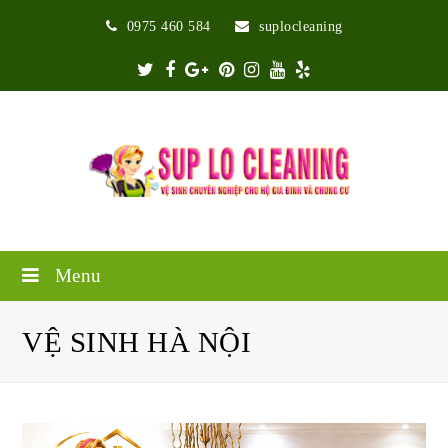
0975 460 584
suplocleaning
Twitter
Facebook
Google
Pinterest
Instagram
Youtube
Yelp
Plus
Menu
VỆ SINH HÀ NỘI