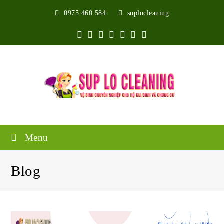
0975 460 584
suplocleaning
Twitter
Facebook
Google
Pinterest
Instagram
Youtube
Yelp
Plus
Menu
Blog