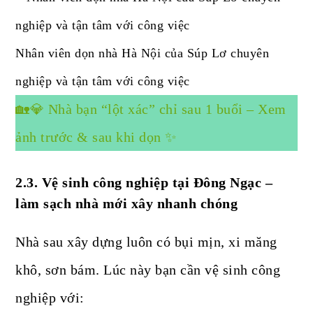
Nhân viên dọn nhà Hà Nội của Súp Lơ chuyên
nghiệp và tận tâm với công việc
🏡💎 Nhà bạn “lột xác” chỉ sau 1 buổi – Xem
ảnh trước & sau khi dọn ✨
2.3. Vệ sinh công nghiệp tại Đông Ngạc –
làm sạch nhà mới xây nhanh chóng
Nhà sau xây dựng luôn có bụi mịn, xi măng
khô, sơn bám. Lúc này bạn cần vệ sinh công
nghiệp với: