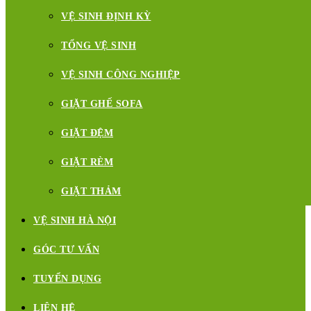
VỆ SINH ĐỊNH KỲ
TỔNG VỆ SINH
VỆ SINH CÔNG NGHIỆP
GIẶT GHẾ SOFA
GIẶT ĐỆM
GIẶT RÈM
GIẶT THẢM
VỆ SINH HÀ NỘI
GÓC TƯ VẤN
TUYỂN DỤNG
LIÊN HỆ