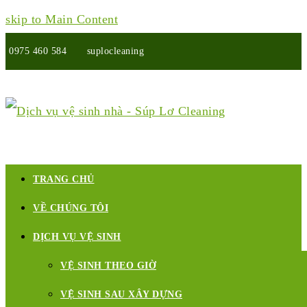
skip to Main Content
0975 460 584
suplocleaning
Twitter
Facebook
Google
Pinterest
Instagram
Youtube
Yelp
Plus
TRANG CHỦ
VỀ CHÚNG TÔI
DỊCH VỤ VỆ SINH
VỆ SINH THEO GIỜ
VỆ SINH SAU XÂY DỰNG