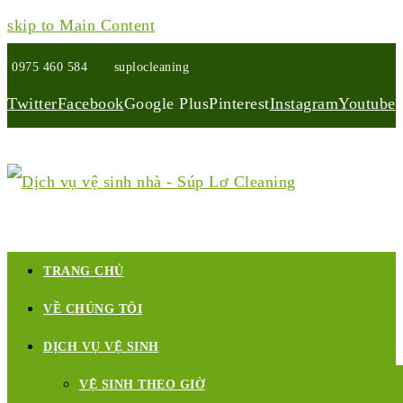
skip to Main Content
0975 460 584
suplocleaning
Twitter
Facebook
Google Plus
Pinterest
Instagram
Youtube
TRANG CHỦ
VỀ CHÚNG TÔI
DỊCH VỤ VỆ SINH
VỆ SINH THEO GIỜ