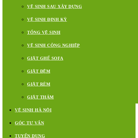
VỆ SINH SAU XÂY DỰNG
VỆ SINH ĐỊNH KỲ
TỔNG VỆ SINH
VỆ SINH CÔNG NGHIỆP
GIẶT GHẾ SOFA
GIẶT ĐỆM
GIẶT RÈM
GIẶT THẢM
VỆ SINH HÀ NỘI
GÓC TƯ VẤN
TUYỂN DỤNG