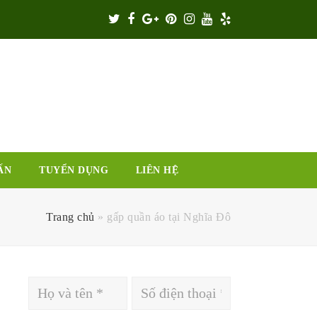
Twitter
Facebook
Google
Pinterest
Instagram
Youtube
Yelp
Plus
ẤN
TUYỂN DỤNG
LIÊN HỆ
Trang chủ
»
gấp quần áo tại Nghĩa Đô