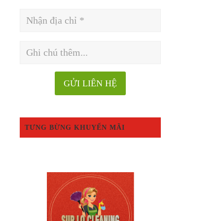
TƯNG BỪNG KHUYẾN MÃI