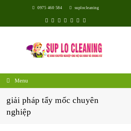
0975 460 584
suplocleaning
Twitter
Facebook
Google
Pinterest
Instagram
Youtube
Yelp
Plus
Menu
giải pháp tẩy mốc chuyên
nghiệp