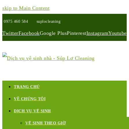
skip to Main Content
0975 460 584
suplocleaning
Twitter
Facebook
Google Plus
Pinterest
Instagram
Youtube
TRANG CHỦ
VỀ CHÚNG TÔI
DỊCH VỤ VỆ SINH
VỆ SINH THEO GIỜ