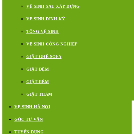
VỆ SINH SAU XÂY DỰNG
VỆ SINH ĐỊNH KỲ
TỔNG VỆ SINH
VỆ SINH CÔNG NGHIỆP
GIẶT GHẾ SOFA
GIẶT ĐỆM
GIẶT RÈM
GIẶT THẢM
VỆ SINH HÀ NỘI
GÓC TƯ VẤN
TUYỂN DỤNG