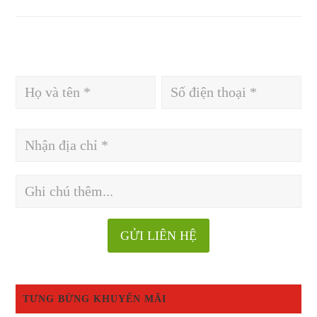
TƯNG BỪNG KHUYẾN MÃI