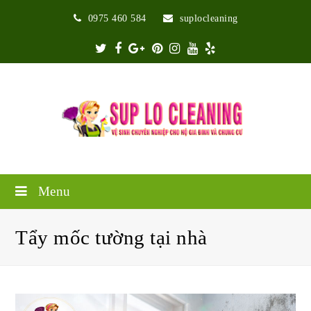
0975 460 584
suplocleaning
Twitter
Facebook
Google
Pinterest
Instagram
Youtube
Yelp
Plus
Menu
Tẩy mốc tường tại nhà