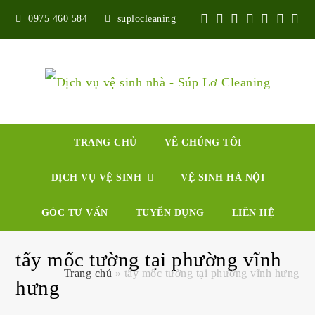
Twitter
Facebook
Google
Pinterest
Instagr
Yout
Ye
0975 460 584
suplocleaning
Plus
TRANG CHỦ
VỀ CHÚNG TÔI
DỊCH VỤ VỆ SINH
VỆ SINH HÀ NỘI
GÓC TƯ VẤN
TUYỂN DỤNG
LIÊN HỆ
tẩy mốc tường tại phường vĩnh
Trang chủ
»
tẩy mốc tường tại phường vĩnh hưng
hưng