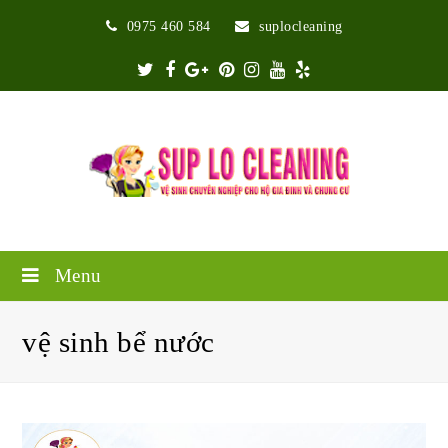
0975 460 584
suplocleaning
Twitter
Facebook
Google
Pinterest
Instagram
Youtube
Yelp
Plus
Menu
vệ sinh bể nước