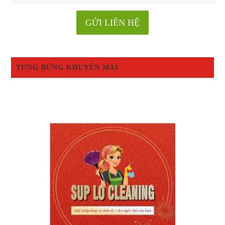
TƯNG BỪNG KHUYẾN MÃI