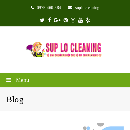
0975 460 584
suplocleaning
Twitter
Facebook
Google
Pinterest
Instagram
Youtube
Yelp
Plus
Menu
Blog