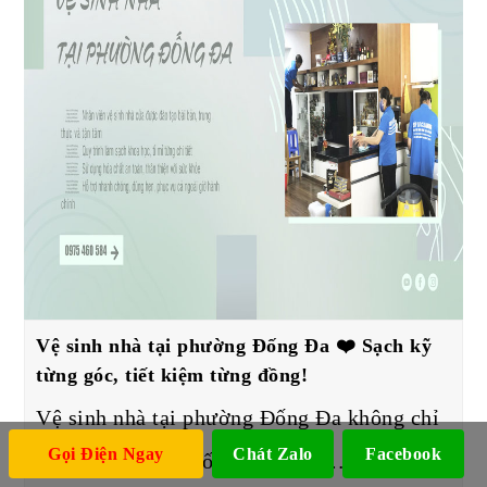
Vệ sinh nhà tại phường Đống Đa ❤️ Sạch kỹ
từng góc, tiết kiệm từng đồng!
Vệ sinh nhà tại phường Đống Đa không chỉ
Gọi Điện Ngay
Chát Zalo
Facebook
giúp không gian sống sạch đẹp…