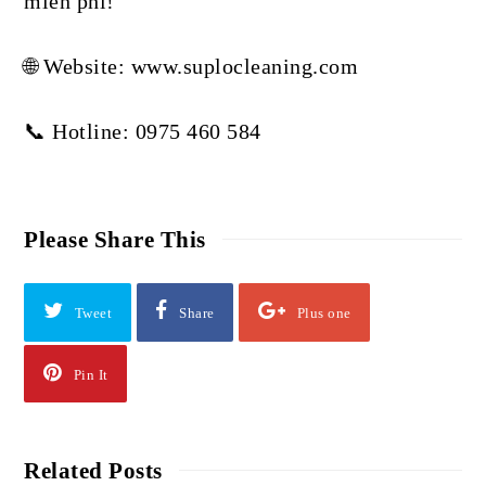
miễn phí!
🌐 Website: www.suplocleaning.com
📞 Hotline: 0975 460 584
Please Share This
Tweet
Share
Plus one
Pin It
Related Posts