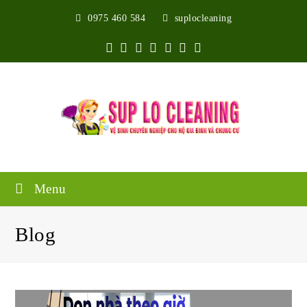
0975 460 584
suplocleaning
Twitter
Facebook
Google
Pinterest
Instagram
Youtube
Yelp
Plus
Menu
Blog