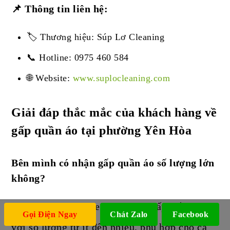
📌 Thông tin liên hệ:
🏷️ Thương hiệu: Súp Lơ Cleaning
📞 Hotline: 0975 460 584
🌐 Website:
www.suplocleaning.com
Giải đáp thắc mắc của khách hàng về
gấp quần áo tại phường Yên Hòa
Bên mình có nhận gấp quần áo số lượng lớn
không?
Dạ có ạ, Súp Lơ Cleaning nhận gấp quần áo
Gọi Điện Ngay
Chát Zalo
Facebook
với số lượng từ ít đến nhiều, phù hợp cho cá