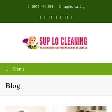
0975 460 584
suplocleaning
Twitter
Facebook
Google
Pinterest
Instagram
Youtube
Yelp
Plus
Menu
Blog