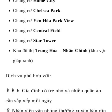
Chung cư
Home City
Chung cư
Chelsea Park
Chung cư
Yên Hòa Park View
Chung cư
Central Field
Chung cư
Star Tower
Khu đô thị
Trung Hòa – Nhân Chính
(khu vực
giáp ranh)
Dịch vụ phù hợp với:
👨‍👩‍👧 Gia đình có trẻ nhỏ và nhiều quần áo
cần sắp xếp mỗi ngày
👔 Nhân viên văn phòng thường xuyên bận rộn