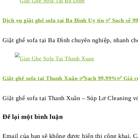
Dịch vụ giặt ghế sofa tại Ba Đình Uy tín ✅ Sạch sẽ 
Giặt ghế sofa tại Ba Đình chuyên nghiệp, nhanh ch
Giặt ghế sofa tại Thanh Xuân ✅Sạch 99,99%✅ Giá c
Giặt ghế sofa tại Thanh Xuân – Súp Lơ Cleaning v
Để lại một bình luận
Email của bạn sẽ không được hiển thị công khai.
C