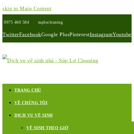
skip to Main Content
0975 460 584
suplocleaning
Twitter
Facebook
Google Plus
Pinterest
Instagram
Youtube
TRANG CHỦ
VỀ CHÚNG TÔI
DỊCH VỤ VỆ SINH
VỆ SINH THEO GIỜ