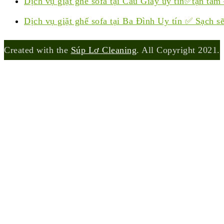
Dịch vụ giặt ghế sofa tại Cầu Giấy uy tín✅tận tâm
Dịch vụ giặt ghế sofa tại Ba Đình Uy tín ✅ Sạch 
Created with the
Súp Lơ Cleaning
. All Copyright 2021.