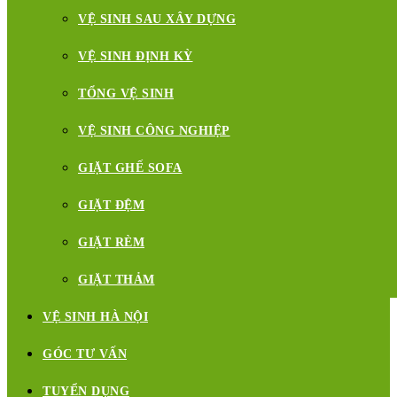
VỆ SINH SAU XÂY DỰNG
VỆ SINH ĐỊNH KỲ
TỔNG VỆ SINH
VỆ SINH CÔNG NGHIỆP
GIẶT GHẾ SOFA
GIẶT ĐỆM
GIẶT RÈM
GIẶT THẢM
VỆ SINH HÀ NỘI
GÓC TƯ VẤN
TUYỂN DỤNG