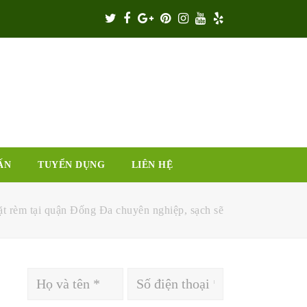
Twitter
Facebook
Google
Pinterest
Instagram
Youtube
Yelp
Plus
ẤN
TUYỂN DỤNG
LIÊN HỆ
ặt rèm tại quận Đống Đa chuyên nghiệp, sạch sẽ