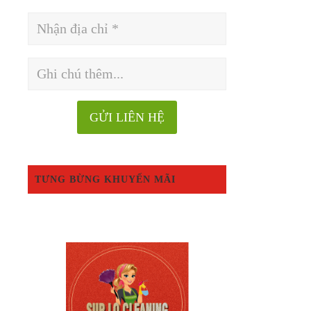
TƯNG BỪNG KHUYẾN MÃI