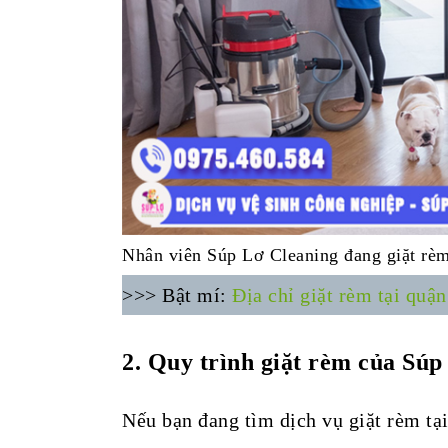
Nhân viên Súp Lơ Cleaning đang giặt rè
>>> Bật mí:
Địa chỉ giặt rèm tại quậ
2. Quy trình giặt rèm của Súp
Nếu bạn đang tìm dịch vụ giặt rèm tại