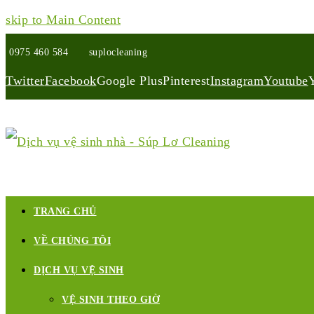
skip to Main Content
0975 460 584
suplocleaning
Twitter
Facebook
Google Plus
Pinterest
Instagram
Youtube
TRANG CHỦ
VỀ CHÚNG TÔI
DỊCH VỤ VỆ SINH
VỆ SINH THEO GIỜ