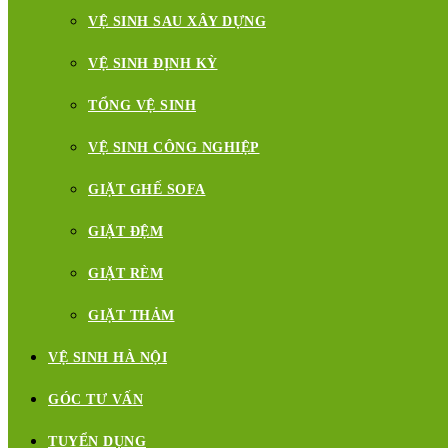
VỆ SINH SAU XÂY DỰNG
VỆ SINH ĐỊNH KỲ
TỔNG VỆ SINH
VỆ SINH CÔNG NGHIỆP
GIẶT GHẾ SOFA
GIẶT ĐỆM
GIẶT RÈM
GIẶT THẢM
VỆ SINH HÀ NỘI
GÓC TƯ VẤN
TUYỂN DỤNG