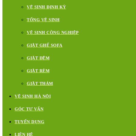
VỆ SINH ĐỊNH KỲ
TỔNG VỆ SINH
VỆ SINH CÔNG NGHIỆP
GIẶT GHẾ SOFA
GIẶT ĐỆM
GIẶT RÈM
GIẶT THẢM
VỆ SINH HÀ NỘI
GÓC TƯ VẤN
TUYỂN DỤNG
LIÊN HỆ