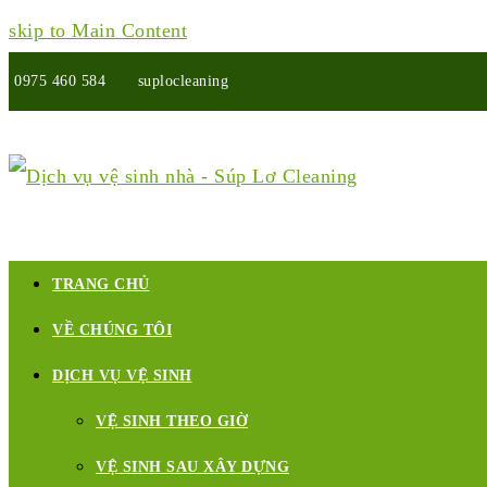
skip to Main Content
0975 460 584
suplocleaning
Twitter
Facebook
Google
Pinterest
Instagram
Youtube
Yelp
Plus
TRANG CHỦ
VỀ CHÚNG TÔI
DỊCH VỤ VỆ SINH
VỆ SINH THEO GIỜ
VỆ SINH SAU XÂY DỰNG