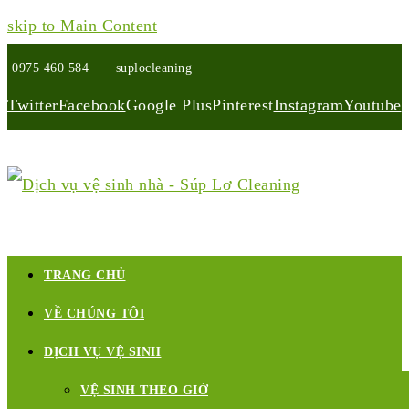
skip to Main Content
0975 460 584
suplocleaning
Twitter
Facebook
Google Plus
Pinterest
Instagram
Youtube
TRANG CHỦ
VỀ CHÚNG TÔI
DỊCH VỤ VỆ SINH
VỆ SINH THEO GIỜ