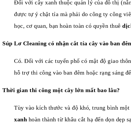
Đối với cây xanh thuộc quản lý của đô thị (
được tự ý chặt tỉa mà phải do công ty công viê
học, cơ quan, bạn hoàn toàn có quyền thuê
dịc
Súp Lơ Cleaning có nhận cắt tỉa cây vào ban đ
Có. Đối với các tuyến phố có mật độ giao thô
hỗ trợ thi công vào ban đêm hoặc rạng sáng để
Thời gian thi công một cây lớn mất bao lâu?
Tùy vào kích thước và độ khó, trung bình một 
xanh
hoàn thành từ khâu cắt hạ đến dọn dẹp sạ