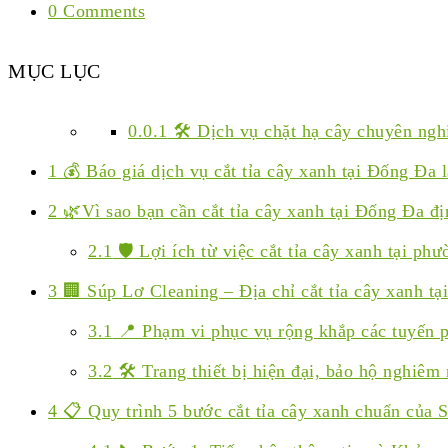
0 Comments
MỤC LỤC
0.0.1
🛠️ Dịch vụ chặt hạ cây chuyên ng
1
💰 Báo giá dịch vụ cắt tỉa cây xanh tại Đống Đa 
2
🌿Vì sao bạn cần cắt tỉa cây xanh tại Đống Đa đ
2.1
🛡️ Lợi ích từ việc cắt tỉa cây xanh tại ph
3
🏢 Súp Lơ Cleaning – Địa chỉ cắt tỉa cây xanh tạ
3.1
📍 Phạm vi phục vụ rộng khắp các tuyến
3.2
🛠️ Trang thiết bị hiện đại, bảo hộ nghiêm 
4
📋 Quy trình 5 bước cắt tỉa cây xanh chuẩn của 