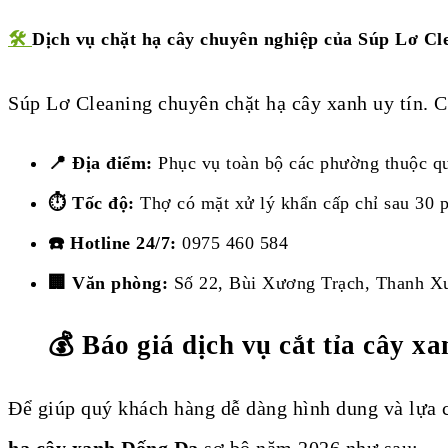
🛠️
Dịch vụ chặt hạ cây chuyên nghiệp của Súp Lơ Cl
Súp Lơ Cleaning chuyên chặt hạ cây xanh uy tín. C
📍 Địa điểm:
Phục vụ toàn bộ các phường thuộc q
⏱️ Tốc độ:
Thợ có mặt xử lý khẩn cấp chỉ sau 30 p
☎️ Hotline 24/7:
0975 460 584
🏢 Văn phòng:
Số 22, Bùi Xương Trạch, Thanh Xu
💰 Báo giá dịch vụ cắt tỉa cây x
Để giúp quý khách hàng dễ dàng hình dung và lựa 
hạ cây xanh Đống Đa
sơ bộ năm 2026 như sau: