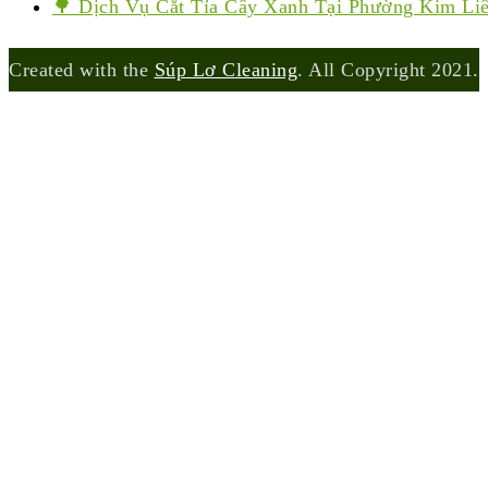
🌳 Dịch Vụ Cắt Tỉa Cây Xanh Tại Phường Kim Li
Created with the
Súp Lơ Cleaning
. All Copyright 2021.