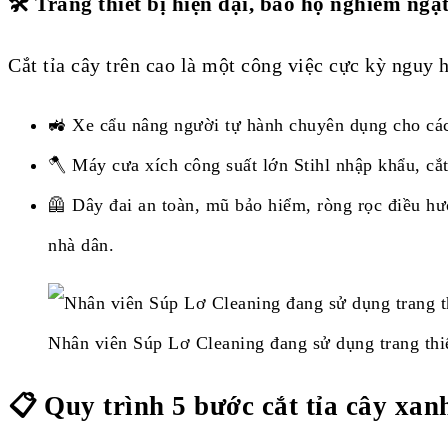
🛠️ Trang thiết bị hiện đại, bảo hộ nghiêm ngặ
Cắt tỉa cây trên cao là một công việc cực kỳ nguy
🚜 Xe cẩu nâng người tự hành chuyên dụng cho các
🪓 Máy cưa xích công suất lớn Stihl nhập khẩu, cắt
🦺 Dây đai an toàn, mũ bảo hiểm, ròng rọc điều hư
nhà dân.
Nhân viên Súp Lơ Cleaning đang sử dụng trang thiết
📋 Quy trình 5 bước cắt tỉa cây xa