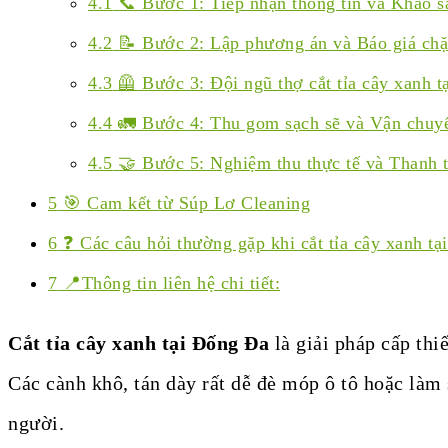
4.1
📞 Bước 1: Tiếp nhận thông tin và Khảo sá
4.2
📝 Bước 2: Lập phương án và Báo giá chặ
4.3
🦺 Bước 3: Đội ngũ thợ cắt tỉa cây xanh t
4.4
🚛 Bước 4: Thu gom sạch sẽ và Vận chuyển
4.5
🤝 Bước 5: Nghiệm thu thực tế và Thanh t
5
🎯 Cam kết từ Súp Lơ Cleaning
6
❓ Các câu hỏi thường gặp khi cắt tỉa cây xanh t
7
📍Thông tin liên hệ chi tiết:
Cắt tỉa cây xanh tại Đống Đa
là giải pháp cấp thi
Các cành khô, tán dày rất dễ đè móp ô tô hoặc làm
người.