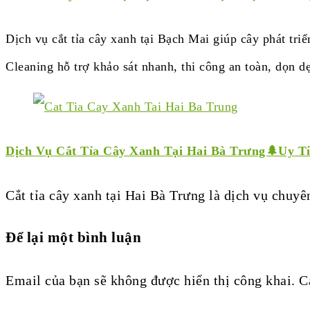
Dịch vụ cắt tỉa cây xanh tại Bạch Mai giúp cây phát t
Cleaning hỗ trợ khảo sát nhanh, thi công an toàn, dọn d
Dịch Vụ Cắt Tỉa Cây Xanh Tại Hai Bà Trưng🌲Uy Tí
Cắt tỉa cây xanh tại Hai Bà Trưng là dịch vụ chu
Để lại một bình luận
Email của bạn sẽ không được hiển thị công khai.
C