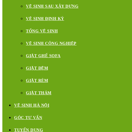
VỆ SINH SAU XÂY DỰNG
VỆ SINH ĐỊNH KỲ
TỔNG VỆ SINH
VỆ SINH CÔNG NGHIỆP
GIẶT GHẾ SOFA
GIẶT ĐỆM
GIẶT RÈM
GIẶT THẢM
VỆ SINH HÀ NỘI
GÓC TƯ VẤN
TUYỂN DỤNG