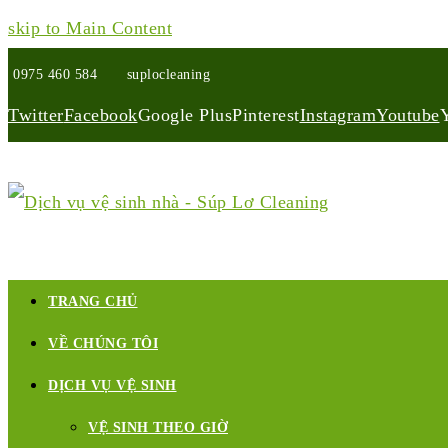
skip to Main Content
0975 460 584
suplocleaning
Twitter
Facebook
Google Plus
Pinterest
Instagram
Youtube
TRANG CHỦ
VỀ CHÚNG TÔI
DỊCH VỤ VỆ SINH
VỆ SINH THEO GIỜ