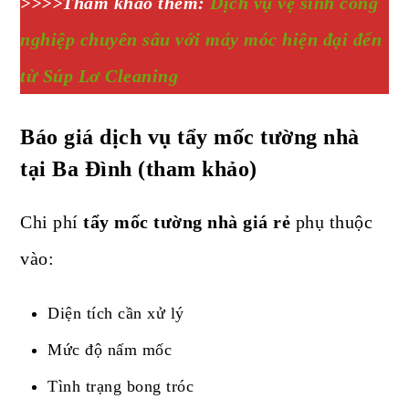
>>>>Tham khảo thêm:
Dịch vụ vệ sinh công
nghiệp chuyên sâu với máy móc hiện đại đến
từ Súp Lơ Cleaning
Báo giá dịch vụ tẩy mốc tường nhà
tại Ba Đình (tham khảo)
Chi phí
tẩy mốc tường nhà giá rẻ
phụ thuộc
vào:
Diện tích cần xử lý
Mức độ nấm mốc
Tình trạng bong tróc