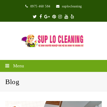
0975 460 584
suplocleaning
Twitter
Facebook
Google
Pinterest
Instagram
Youtube
Yelp
Plus
Menu
Blog