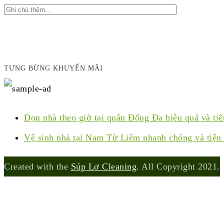
TƯNG BỪNG KHUYẾN MÃI
Dọn nhà theo giờ tại quận Đống Đa hiệu quả và tiế
Vệ sinh nhà tại Nam Từ Liêm nhanh chóng và tiện 
Created with the
Súp Lơ Cleaning
. All Copyright 2021.