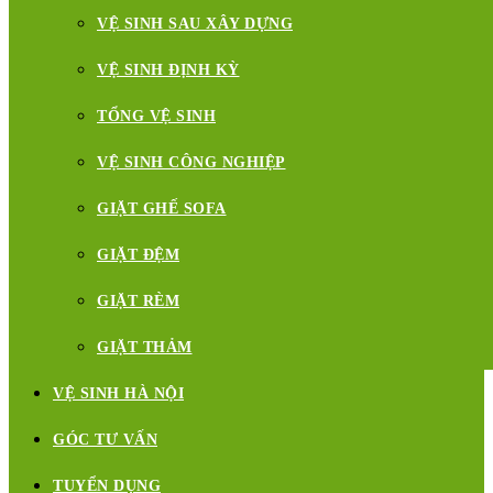
VỆ SINH SAU XÂY DỰNG
VỆ SINH ĐỊNH KỲ
TỔNG VỆ SINH
VỆ SINH CÔNG NGHIỆP
GIẶT GHẾ SOFA
GIẶT ĐỆM
GIẶT RÈM
GIẶT THẢM
VỆ SINH HÀ NỘI
GÓC TƯ VẤN
TUYỂN DỤNG