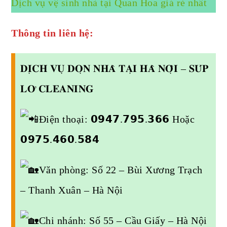
Dịch vụ vệ sinh nhà tại Quan Hoa giá rẻ nhất
Thông tin liên hệ:
𝐃𝐈̣𝐂𝐇 𝐕𝐔̣ 𝐃𝐎̣𝐍 𝐍𝐇𝐀̀ 𝐓𝐀̣𝐈 𝐇𝐀̀ 𝐍𝐎̣̂𝐈 – 𝐒𝐔́𝐏
𝐋𝐎̛ 𝐂𝐋𝐄𝐀𝐍𝐈𝐍𝐆
Điện thoại: 𝟬𝟵𝟰𝟳.𝟳𝟵𝟱.𝟯𝟲𝟲 Hoặc
𝟬𝟵𝟳𝟱.𝟰𝟲𝟬.𝟱𝟴𝟰
Văn phòng: Số 22 – Bùi Xương Trạch
– Thanh Xuân – Hà Nội
Chi nhánh: Số 55 – Cầu Giấy – Hà Nội