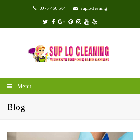
0975 460 584
suplocleaning
Twitter
Facebook
Google
Pinterest
Instagram
Youtube
Yelp
Plus
Menu
Blog