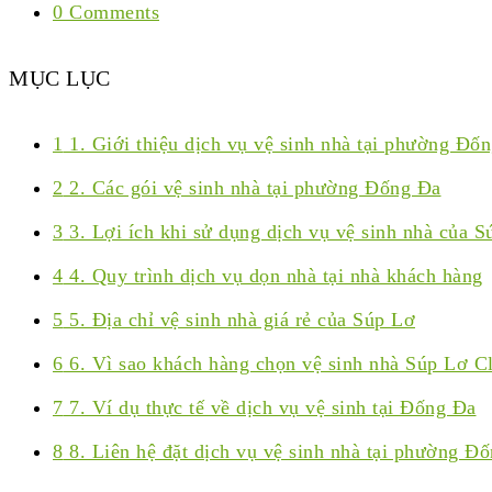
0 Comments
MỤC LỤC
1
1. Giới thiệu dịch vụ vệ sinh nhà tại phường Đố
2
2. Các gói vệ sinh nhà tại phường Đống Đa
3
3. Lợi ích khi sử dụng dịch vụ vệ sinh nhà của 
4
4. Quy trình dịch vụ dọn nhà tại nhà khách hàng
5
5. Địa chỉ vệ sinh nhà giá rẻ của Súp Lơ
6
6. Vì sao khách hàng chọn vệ sinh nhà Súp Lơ C
7
7. Ví dụ thực tế về dịch vụ vệ sinh tại Đống Đa
8
8. Liên hệ đặt dịch vụ vệ sinh nhà tại phường Đ