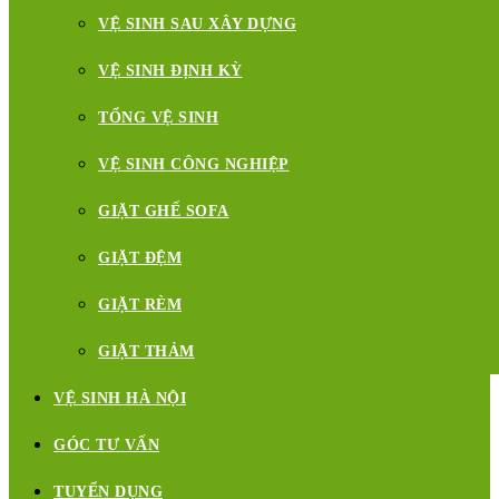
VỆ SINH SAU XÂY DỰNG
VỆ SINH ĐỊNH KỲ
TỔNG VỆ SINH
VỆ SINH CÔNG NGHIỆP
GIẶT GHẾ SOFA
GIẶT ĐỆM
GIẶT RÈM
GIẶT THẢM
VỆ SINH HÀ NỘI
GÓC TƯ VẤN
TUYỂN DỤNG