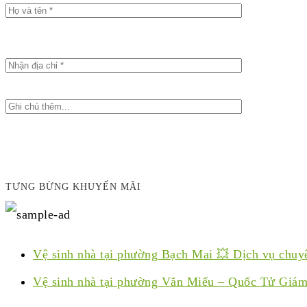
TƯNG BỪNG KHUYẾN MÃI
Vệ sinh nhà tại phường Bạch Mai 💥 Dịch vụ chuy
Vệ sinh nhà tại phường Văn Miếu – Quốc Tử Giám