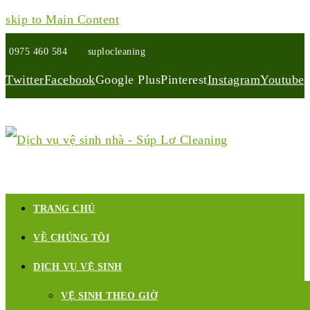
skip to Main Content
0975 460 584
suplocleaning
Twitter
Facebook
Google Plus
Pinterest
Instagram
Youtube
TRANG CHỦ
VỀ CHÚNG TÔI
DỊCH VỤ VỆ SINH
VỆ SINH THEO GIỜ