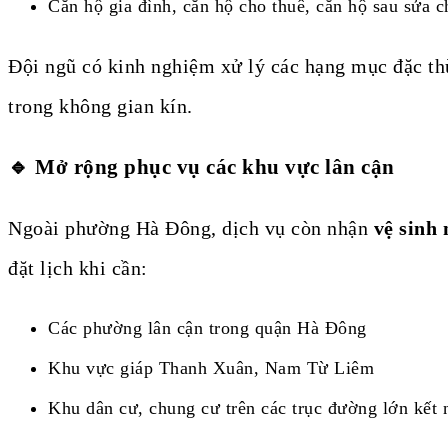
Căn hộ gia đình, căn hộ cho thuê, căn hộ sau sửa 
Đội ngũ có kinh nghiệm xử lý các hạng mục đặc thù
trong không gian kín.
🔹 Mở rộng phục vụ các khu vực lân cận
Ngoài phường Hà Đông, dịch vụ còn nhận
vệ sinh
đặt lịch khi cần:
Các phường lân cận trong quận Hà Đông
Khu vực giáp Thanh Xuân, Nam Từ Liêm
Khu dân cư, chung cư trên các trục đường lớn kết