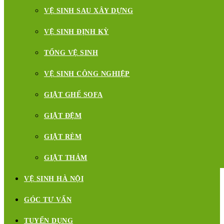
VỆ SINH SAU XÂY DỰNG
VỆ SINH ĐỊNH KỲ
TỔNG VỆ SINH
VỆ SINH CÔNG NGHIỆP
GIẶT GHẾ SOFA
GIẶT ĐỆM
GIẶT RÈM
GIẶT THẢM
VỆ SINH HÀ NỘI
GÓC TƯ VẤN
TUYỂN DỤNG