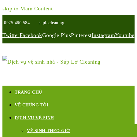
skip to Main Content
0975 460 584
suplocleaning
Twitter
Facebook
Google Plus
Pinterest
Instagram
Youtube
TRANG CHỦ
VỀ CHÚNG TÔI
DỊCH VỤ VỆ SINH
VỆ SINH THEO GIỜ