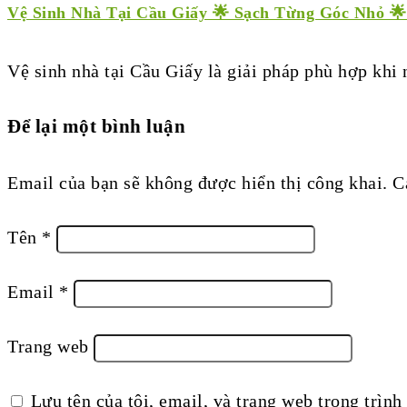
Vệ Sinh Nhà Tại Cầu Giấy 🌟 Sạch Từng Góc Nhỏ 
Vệ sinh nhà tại Cầu Giấy là giải pháp phù hợp kh
Để lại một bình luận
Email của bạn sẽ không được hiển thị công khai.
C
Tên
*
Email
*
Trang web
Lưu tên của tôi, email, và trang web trong trình 