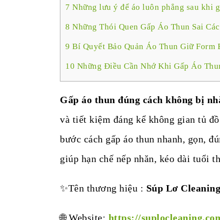
7
Những lưu ý để áo luôn phẳng sau khi 
8
Những Thói Quen Gấp Áo Thun Sai Các
9
Bí Quyết Bảo Quản Áo Thun Giữ Form 
10
Những Điều Cần Nhớ Khi Gấp Áo Thu
Gấp áo thun đúng cách không bị nh
và tiết kiệm đáng kể không gian tủ đồ
bước cách gấp áo thun nhanh, gọn, đ
giúp hạn chế nếp nhăn, kéo dài tuổi t
✨Tên thương hiệu :
Súp Lơ Cleanin
🌐 Website:
https://suplocleaning.co