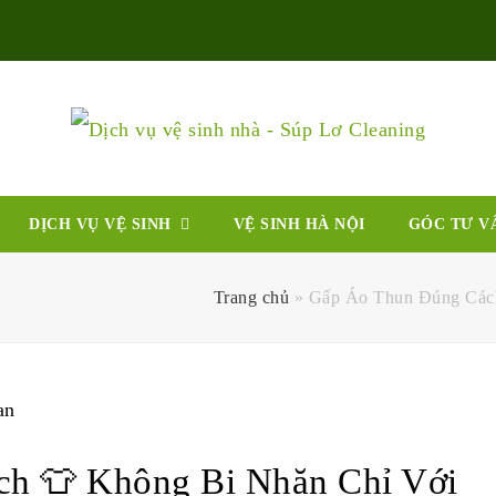
DỊCH VỤ VỆ SINH
VỆ SINH HÀ NỘI
GÓC TƯ V
Trang chủ
»
Gấp Áo Thun Đúng Cách
h 👕 Không Bị Nhăn Chỉ Với