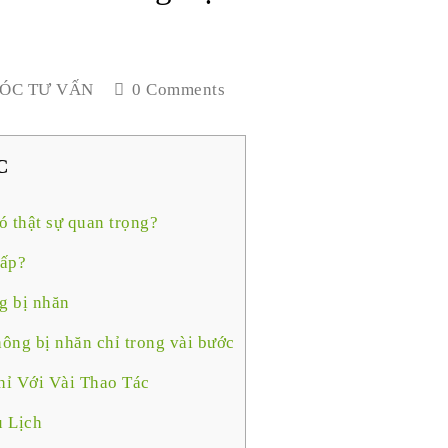
ÓC TƯ VẤN
0 Comments
C
 thật sự quan trọng?
gấp?
g bị nhăn
ông bị nhăn chỉ trong vài bước
ỉ Với Vài Thao Tác
 Lịch