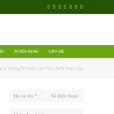
Twitter
Facebook
Google
Pinterest
Instagram
Youtube
Yelp
Plus
ẤN
TUYỂN DỤNG
LIÊN HỆ
 👕 Không Bị Nhăn Chỉ Với 5 Bước Đơn Giản