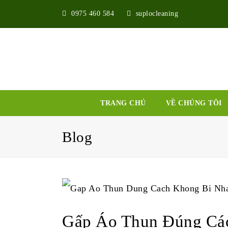
0975 460 584
suplocleaning
TRANG CHỦ
VỀ CHÚNG TÔI
Blog
Gấp Áo Thun Đúng Các