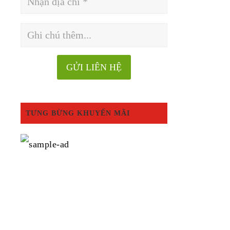
TƯNG BỪNG KHUYẾN MÃI