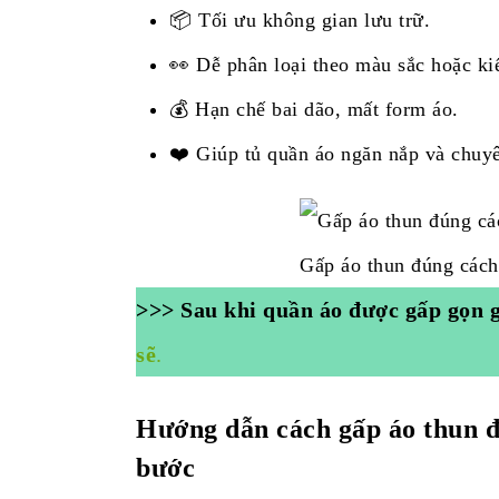
📦 Tối ưu không gian lưu trữ.
👀 Dễ phân loại theo màu sắc hoặc ki
💰 Hạn chế bai dão, mất form áo.
❤️ Giúp tủ quần áo ngăn nắp và chuy
Gấp áo thun đúng cách
>>> Sau khi quần áo được gấp gọn 
sẽ
.
Hướng dẫn cách gấp áo thun đ
bước