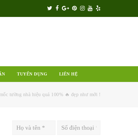
Twitter
Facebook
Google
Pinterest
Instagram
Youtube
Yelp
Plus
ẤN
TUYỂN DỤNG
LIÊN HỆ
 mốc tường nhà hiệu quả 100% 🔥 đẹp như mới !