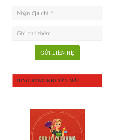
TƯNG BỪNG KHUYẾN MÃI