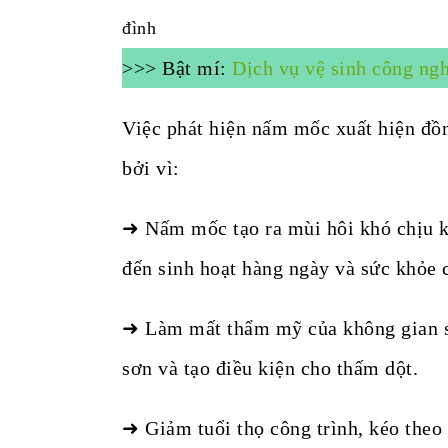
đình
>>> Bật mí:
Dịch vụ vệ sinh công ngh
Việc phát hiện nấm mốc xuất hiện đồn
bởi vì:
➜ Nấm mốc tạo ra mùi hôi khó chịu k
đến sinh hoạt hàng ngày và sức khỏe c
➜ Làm mất thẩm mỹ của không gian s
sơn và tạo điều kiện cho thấm dột.
➜ Giảm tuổi thọ công trình, kéo theo 