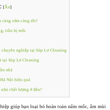
C
[
Ẩn
]
à càng sớm càng tốt?
g, trần bị mốc
à chuyên nghiệp tại Súp Lơ Cleaning
à tại Súp Lơ Cleaning
rần nhà
 Hà Nội hiệu quả
 nhà chất lượng ở đâu?
hiệp giúp bạn loại bỏ hoàn toàn nấm mốc, ẩm mùi