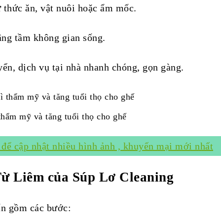
 thức ăn, vật nuôi hoặc ẩm mốc.
âng tầm không gian sống.
yển, dịch vụ tại nhà nhanh chóng, gọn gàng.
 thẩm mỹ và tăng tuổi thọ cho ghế
 để cập nhật nhiều hình ảnh , khuyến mại mới nhất
 Từ Liêm của Súp Lơ Cleaning
uẩn gồm các bước: