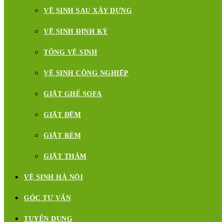
VỆ SINH SAU XÂY DỰNG
VỆ SINH ĐỊNH KỲ
TỔNG VỆ SINH
VỆ SINH CÔNG NGHIỆP
GIẶT GHẾ SOFA
GIẶT ĐỆM
GIẶT RÈM
GIẶT THẢM
VỆ SINH HÀ NỘI
GÓC TƯ VẤN
TUYỂN DỤNG