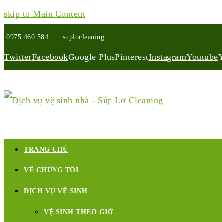
skip to Main Content
0975 460 584
suplocleaning
Twitter
Facebook
Google Plus
Pinterest
Instagram
Youtube
TRANG CHỦ
VỀ CHÚNG TÔI
DỊCH VỤ VỆ SINH
VỆ SINH THEO GIỜ