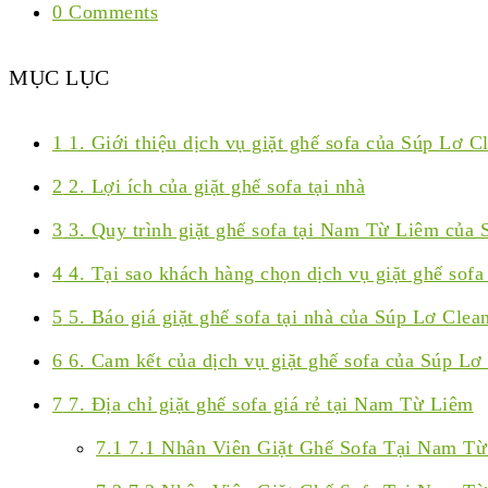
0 Comments
MỤC LỤC
1
1. Giới thiệu dịch vụ giặt ghế sofa của Súp Lơ C
2
2. Lợi ích của giặt ghế sofa tại nhà
3
3. Quy trình giặt ghế sofa tại Nam Từ Liêm của 
4
4. Tại sao khách hàng chọn dịch vụ giặt ghế sof
5
5. Báo giá giặt ghế sofa tại nhà của Súp Lơ Clea
6
6. Cam kết của dịch vụ giặt ghế sofa của Súp Lơ
7
7. Địa chỉ giặt ghế sofa giá rẻ tại Nam Từ Liêm
7.1
7.1 Nhân Viên Giặt Ghế Sofa Tại Nam Từ