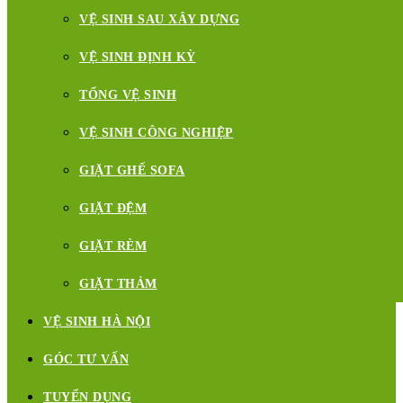
VỆ SINH SAU XÂY DỰNG
VỆ SINH ĐỊNH KỲ
TỔNG VỆ SINH
VỆ SINH CÔNG NGHIỆP
GIẶT GHẾ SOFA
GIẶT ĐỆM
GIẶT RÈM
GIẶT THẢM
VỆ SINH HÀ NỘI
GÓC TƯ VẤN
TUYỂN DỤNG