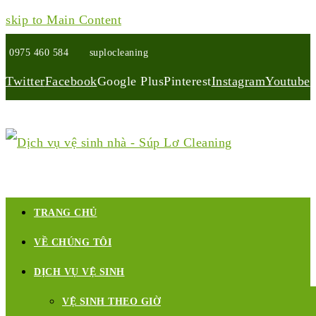
skip to Main Content
0975 460 584
suplocleaning
Twitter
Facebook
Google Plus
Pinterest
Instagram
Youtube
TRANG CHỦ
VỀ CHÚNG TÔI
DỊCH VỤ VỆ SINH
VỆ SINH THEO GIỜ