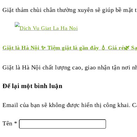
Giặt thảm chùi chân thường xuyên sẽ giúp bề mặt 
Giặt là Hà Nội ✨ Tiệm giặt là gần đây 💧 Giá rẻ🌿 S
Giặt là Hà Nội chất lượng cao, giao nhận tận nơi
Để lại một bình luận
Email của bạn sẽ không được hiển thị công khai.
C
Tên
*