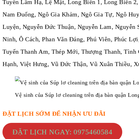
Tuyến Lâm Hạ, Lệ Mật, Long Biên 1, Long Biên 2
Nam Đuống, Ngô Gia Khảm, Ngô Gia Tự, Ngô Huy 
Luyện, Nguyễn Đức Thuận, Nguyễn Lam, Nguyễn 
Ninh, Ô Cách, Phan Văn Đáng, Phú Viên, Phúc Lợi
Tuyến Thanh Am, Thép Mới, Thượng Thanh, Tình Q
Hạnh, Việt Hưng, Vũ Đức Thận, Vũ Xuân Thiều, 
Vệ sinh của Súp lơ cleaning trên địa bàn quận Lon
ĐẶT LỊCH SỚM ĐỂ NHẬN ƯU ĐÃI
ĐẶT LỊCH NGAY: 0975460584