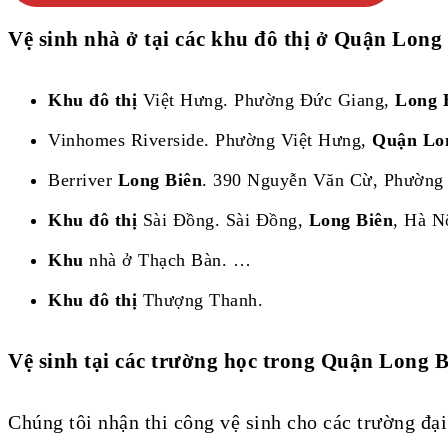
Vệ sinh nhà ở tại các khu đô thị ở Quận Long
Khu đô thị
Việt Hưng. Phường Đức Giang,
Long 
Vinhomes Riverside. Phường Việt Hưng,
Quận Lo
Berriver
Long Biên
. 390 Nguyễn Văn Cừ, Phường
Khu đô thị
Sài Đồng. Sài Đồng,
Long Biên
, Hà N
Khu
nhà ở Thạch Bàn. …
Khu đô thị
Thượng Thanh.
Vệ sinh tại các trường học trong Quận Long B
Chúng tôi nhận thi công vệ sinh cho các trường đ