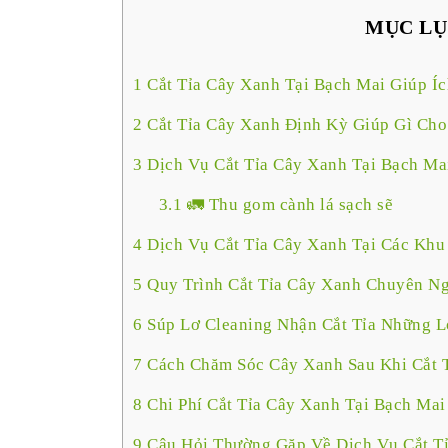
MỤC LỤ
1
Cắt Tỉa Cây Xanh Tại Bạch Mai Giúp Í
2
Cắt Tỉa Cây Xanh Định Kỳ Giúp Gì Ch
3
Dịch Vụ Cắt Tỉa Cây Xanh Tại Bạch Mai
3.1
🚛 Thu gom cành lá sạch sẽ
4
Dịch Vụ Cắt Tỉa Cây Xanh Tại Các Kh
5
Quy Trình Cắt Tỉa Cây Xanh Chuyên Ng
6
Súp Lơ Cleaning Nhận Cắt Tỉa Những L
7
Cách Chăm Sóc Cây Xanh Sau Khi Cắt 
8
Chi Phí Cắt Tỉa Cây Xanh Tại Bạch Ma
9
Câu Hỏi Thường Gặp Về Dịch Vụ Cắt Tỉ