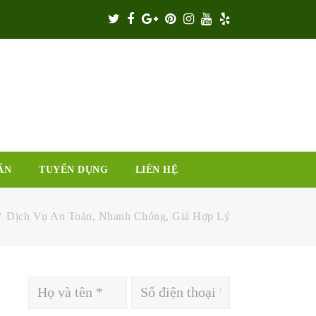
Twitter
Facebook
Google
Pinterest
Instagram
Youtube
Yelp
Plus
ẤN
TUYỂN DỤNG
LIÊN HỆ
🌳 Dịch Vụ An Toàn, Nhanh Chóng, Giá Hợp Lý