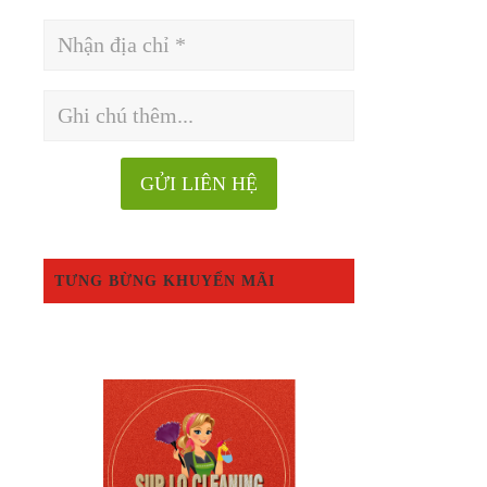
TƯNG BỪNG KHUYẾN MÃI