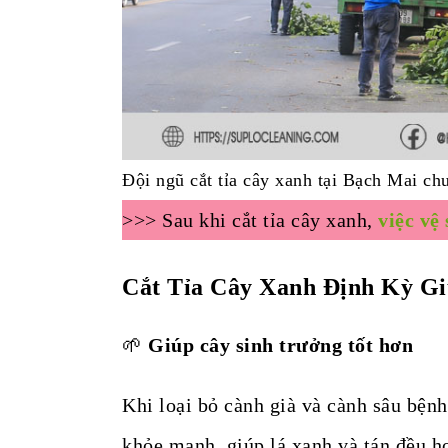
Đội ngũ cắt tỉa cây xanh tại Bạch Mai ch
>>> Sau khi cắt tỉa cây xanh,
việc vệ
Cắt Tỉa Cây Xanh Định Kỳ G
🌱
Giúp cây sinh trưởng tốt hơn
Khi loại bỏ cành già và cành sâu bệnh
khỏe mạnh, giúp lá xanh và tán đều h