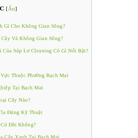
C
[
Ẩn
]
ch Gì Cho Không Gian Sống?
o Cây Và Không Gian Sống?
 Của Súp Lơ Cleaning Có Gì Nổi Bật?
u Vực Thuộc Phường Bạch Mai
hiệp Tại Bạch Mai
oại Cây Nào?
Tỉa Đúng Kỹ Thuật
i Có Đắt Không?
a Cây Xanh Tại Bạch Mai