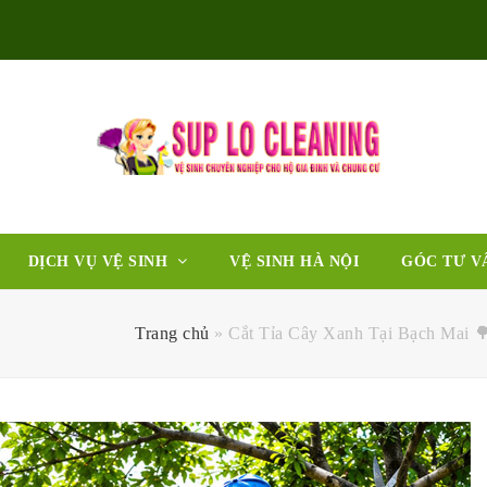
DỊCH VỤ VỆ SINH
VỆ SINH HÀ NỘI
GÓC TƯ V
Trang chủ
»
Cắt Tỉa Cây Xanh Tại Bạch Mai 