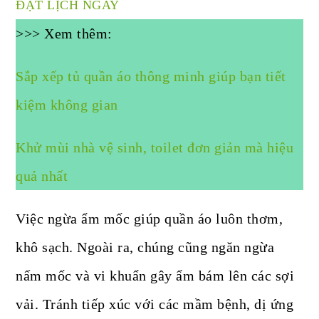
ĐẶT LỊCH NGAY
>>> Xem thêm:
Sắp xếp tủ quần áo thông minh giúp bạn tiết
kiệm không gian
Khử mùi nhà vệ sinh, toilet đơn giản mà hiệu
quả nhất
Việc ngừa ẩm mốc giúp quần áo luôn thơm,
khô sạch. Ngoài ra, chúng cũng ngăn ngừa
nấm mốc và vi khuẩn gây ẩm bám lên các sợi
vải. Tránh tiếp xúc với các mầm bệnh, dị ứng