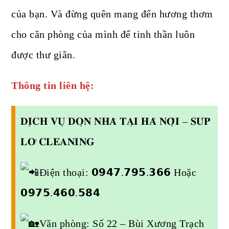
của bạn. Và đừng quên mang đến hương thơm
cho căn phòng của mình để tinh thần luôn
được thư giãn.
Thông tin liên hệ:
𝐃𝐈̣𝐂𝐇 𝐕𝐔̣ 𝐃𝐎̣𝐍 𝐍𝐇𝐀̀ 𝐓𝐀̣𝐈 𝐇𝐀̀ 𝐍𝐎̣̂𝐈 – 𝐒𝐔́𝐏
𝐋𝐎̛ 𝐂𝐋𝐄𝐀𝐍𝐈𝐍𝐆
Điện thoại: 𝟬𝟵𝟰𝟳.𝟳𝟵𝟱.𝟯𝟲𝟲 Hoặc
𝟬𝟵𝟳𝟱.𝟰𝟲𝟬.𝟱𝟴𝟰
Văn phòng: Số 22 – Bùi Xương Trạch