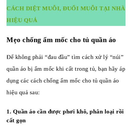
CÁCH DIỆT MUỖI, ĐUỔI MUỖI TẠI NHÀ
HIỆU QUẢ
Mẹo chống ẩm mốc cho tủ quần áo
Để không phải “đau đầu” tìm cách xử lý “núi”
quần áo bị ẩm mốc khi cất trong tủ, bạn hãy áp
dụng các cách chống ẩm mốc cho tủ quần áo
hiệu quả sau:
1. Quần áo cần được phơi khô, phân loại rồi
cất gọn