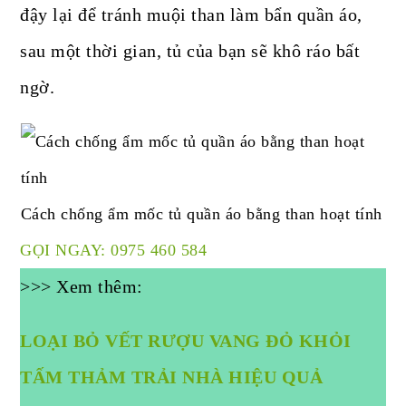
đậy lại để tránh muội than làm bẩn quần áo,
sau một thời gian, tủ của bạn sẽ khô ráo bất
ngờ.
Cách chống ẩm mốc tủ quần áo bằng than hoạt tính
GỌI NGAY: 0975 460 584
>>> Xem thêm:
LO
ẠI
BỎ VẾT RƯỢU VANG ĐỎ
KHỎI
TẤM THẢM TRẢI NHÀ HIỆU QUẢ