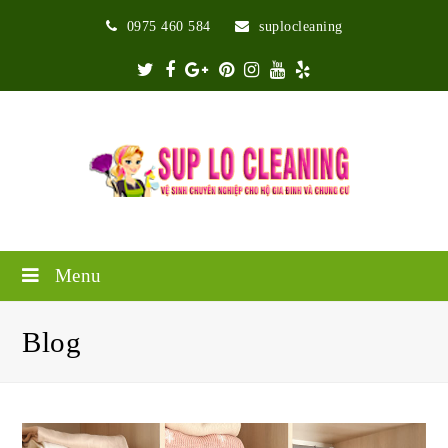
0975 460 584
suplocleaning
Twitter
Facebook
Google
Pinterest
Instagram
Youtube
Yelp
Plus
Menu
Blog